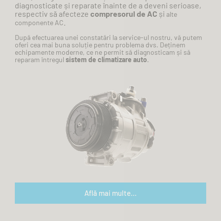
diagnosticate
și
reparate
înainte
de a deveni serioase,
respectiv
să
afecteze
compresorul de AC
și
alte
.
componente
AC
După
efectuarea unei
constatări
la
service-ul nostru,
vă
putem
oferi cea
mai
buna
soluție
pentru
problema
dvs.
Deținem
echipamente moderne, ce ne permit
să
diagnosticam
și
să
reparam
întregul
sistem de climatizare auto
.
Află mai multe...