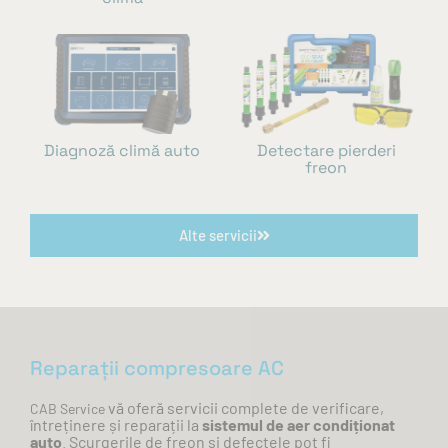
Diagnoză climă auto
Detectare pierderi
freon
Alte servicii
Reparații compresoare AC
vă
oferă
servicii complete de verificare,
CAB Service
întreținere
și
reparații
la
sistemul de aer
condiționat
auto
. Scurgerile de freon
și
defectele pot fi