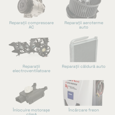
Reparații compresoare
Reparații aeroterme
AC
auto
Reparații
Reparații căldură auto
electroventilatoare
Înlocuire motorașe
Încărcare freon
climă