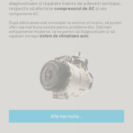
diagnosticate
și
reparate
înainte
de a deveni serioase,
respectiv
să
afecteze
compresorul de AC
și
alte
.
componente
AC
După
efectuarea unei
constatări
la
service-ul nostru,
vă
putem
oferi cea
mai
buna
soluție
pentru
problema
dvs.
Deținem
echipamente moderne, ce ne permit
să
diagnosticam
și
să
reparam
întregul
sistem de climatizare auto
.
Află mai multe...