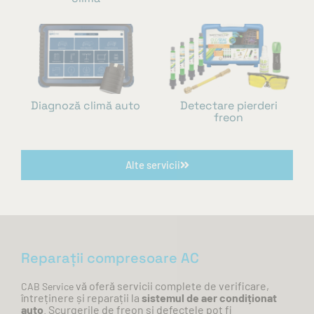
Diagnoză climă auto
Detectare pierderi
freon
Alte servicii
Reparații compresoare AC
vă
oferă
servicii complete de verificare,
CAB Service
întreținere
și
reparații
la
sistemul de aer
condiționat
auto
. Scurgerile de freon
și
defectele pot fi