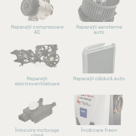
Reparații compresoare
Reparații aeroterme
AC
auto
Reparații
Reparații căldură auto
electroventilatoare
Înlocuire motorașe
Încărcare freon
climă