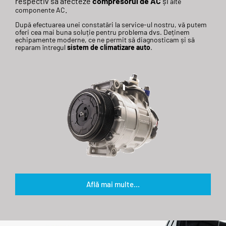
respectiv
să
afecteze
compresorul de AC
și
alte
.
componente
AC
După
efectuarea unei
constatări
la
service-ul nostru,
vă
putem
oferi cea
mai
buna
soluție
pentru
problema
dvs.
Deținem
echipamente moderne, ce ne permit
să
diagnosticam
și
să
reparam
întregul
sistem de climatizare auto
.
Află mai multe...