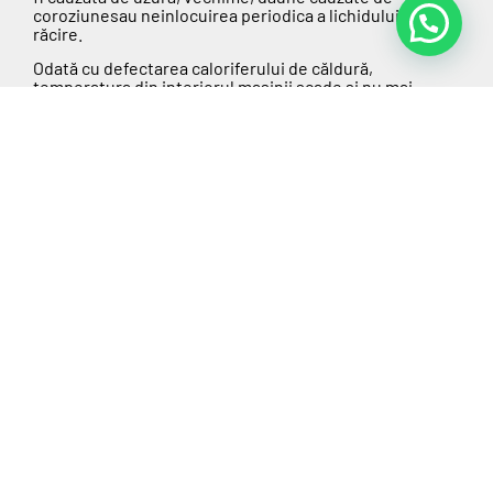
coroziunesau neinlocuirea
periodica
a lichidului de
răcire.
Odată cu defectarea caloriferului de căldură,
temperatura
din interiorul mașinii scade și nu
mai
puteți beneficia de căldură necesară pentru o călătorie
confortabilă, în special în sezonul rece. În astfel de
cazuri,
CAB Service
vine în ajutorul dvs. prin servicii de
reparații căldură auto
, înlocuirea caloriferului de
căldură cu piese de calitate superioară și garantând
funcționalitatea acestuia.
Află mai multe...