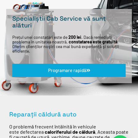
Specialiștii Cab Service vă sunt
alături
Preţul unei constatări este de
200 lei
. Dacă remediati
problema în unitatea noastră,
constatarea este gratuită
.
Oferim clienţilor noştri cea mai bună experienţă şi soluţii
eficiente.
Programare rapidă
Reparații căldură auto
O
problemă
frecvent
întâlnită în vehicule
este defectarea
caloriferului de căldură
.
Aceasta
poate
fi
cauzată
de uzură, vechime, daune cauzate de