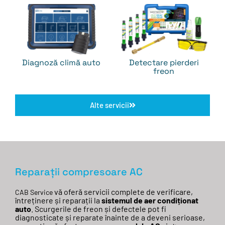
Diagnoză climă auto
Detectare pierderi
freon
Alte servicii
Reparații compresoare AC
vă
oferă
servicii complete de verificare,
CAB Service
întreținere
și
reparații
la
sistemul de aer
condiționat
auto
. Scurgerile de freon
și
defectele pot fi
diagnosticate
și
reparate
înainte
de a deveni serioase,