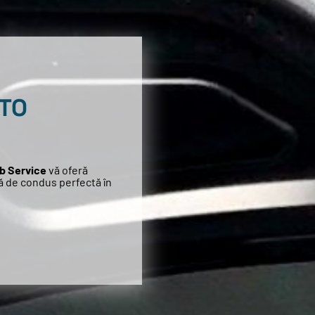
UTO
b Service
vă oferă
ță de condus perfectă în