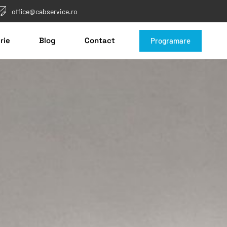
office@cabservice.ro
rie
Blog
Contact
Programare