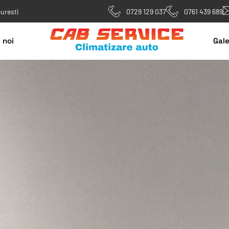
curesti
0729 129 037
0761 439 689
 noi
Gale