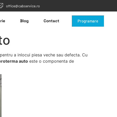
office@cabservice.ro
rie
Blog
Contact
Programare
to
entru a inlocui piesa veche sau defecta. Cu
roterma auto
este o componenta de