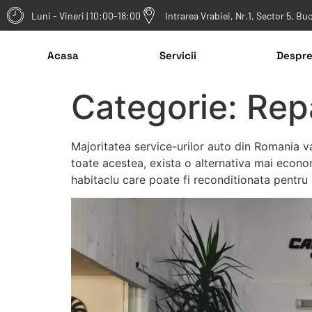
Luni - Vineri | 10:00-18:00
Intrarea Vrabiei, Nr.1, Sector 5, Bu
Acasa
Servicii
Despre
Categorie:
Rep
Majoritatea service-urilor auto din Romania 
toate acestea, exista o alternativa mai econ
habitaclu care poate fi reconditionata pentru