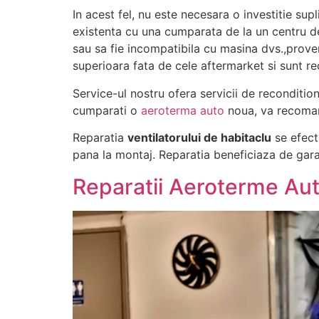
In acest fel, nu este necesara o investitie sup
existenta cu una cumparata de la un centru de
sau sa fie incompatibila cu masina dvs.,proven
superioara fata de cele aftermarket si sunt r
Service-ul nostru ofera servicii de reconditi
cumparati o
aeroterma auto
noua, va recomand
Reparatia
ventilatorului de habitaclu
se efectu
pana la montaj. Reparatia beneficiaza de garant
Reparatii Aeroterme Au