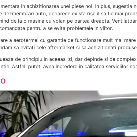
limentara in achizitionarea unei piese noi. In plus, sugestia 
 dezmembrari auto, deoarece exista riscul sa fie mai proast
ind de la o masina cu volan pe partea dreapta. Ventilatoare
ecomandate pentru a se evita problemele in viitor.
onare a aerotermei cu garantie de functionare mult mai mare
am sa evitati cele aftermarket si sa achizitionati produse 
eaza de principiu in aceeasi zi, dar depinde si de complexit
ie. Astfel, puteti avea incredere in calitatea serviciilor no
to