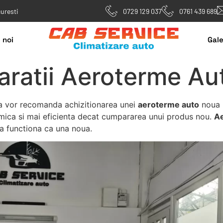
curesti
0729 129 037
0761 439 689
 noi
Gale
aratii Aeroterme Au
va vor recomanda achizitionarea unei
aeroterme auto
noua p
omica si mai eficienta decat cumpararea unui produs nou.
Ae
 a functiona ca una noua.