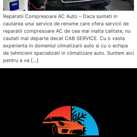
Reparatii Compresoare AC Auto – Daca sunteti in
cautarea unui service de renume care ofera servicii de
reparatii compresoare AC de cea mai inalta calitate, nu
cautati mai departe decat CAB SERVICE. Cu o vasta
experienta in domeniul climatizarii auto si cu o echipa
de tehnicieni specializati in climatizare auto. Suntem aici
pentru a va […]