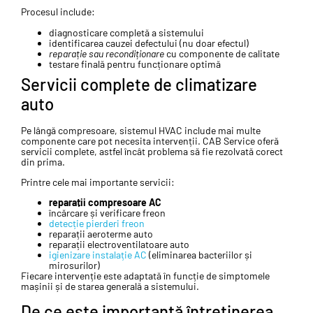
Procesul include:
diagnosticare completă a sistemului
identificarea cauzei defectului (nu doar efectul)
reparație sau recondiționare
cu componente de calitate
testare finală pentru funcționare optimă
Servicii complete de climatizare
auto
Pe lângă compresoare, sistemul HVAC include mai multe
componente care pot necesita intervenții. CAB Service oferă
servicii complete, astfel încât problema să fie rezolvată corect
din prima.
Printre cele mai importante servicii:
reparații compresoare AC
încărcare și verificare freon
detecție pierderi freon
reparații aeroterme auto
reparații electroventilatoare auto
igienizare instalație AC
(eliminarea bacteriilor și
mirosurilor)
Fiecare intervenție este adaptată în funcție de simptomele
mașinii și de starea generală a sistemului.
De ce este importantă întreținerea