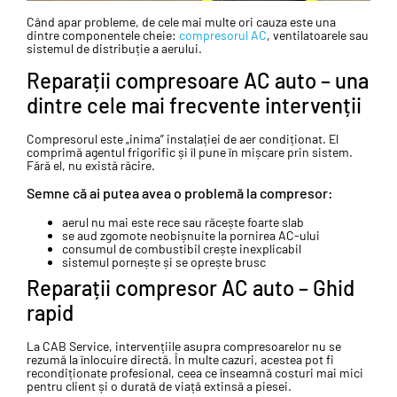
Când apar probleme, de cele mai multe ori cauza este una
dintre componentele cheie:
compresorul AC
, ventilatoarele sau
sistemul de distribuție a aerului.
Reparații compresoare AC auto – una
dintre cele mai frecvente intervenții
Compresorul este „inima” instalației de aer condiționat. El
comprimă agentul frigorific și îl pune în mișcare prin sistem.
Fără el, nu există răcire.
Semne că ai putea avea o problemă la compresor:
aerul nu mai este rece sau răcește foarte slab
se aud zgomote neobișnuite la pornirea AC-ului
consumul de combustibil crește inexplicabil
sistemul pornește și se oprește brusc
Reparații compresor AC auto – Ghid
rapid
La CAB Service, intervențiile asupra compresoarelor nu se
rezumă la înlocuire directă. În multe cazuri, acestea pot fi
recondiționate profesional, ceea ce înseamnă costuri mai mici
pentru client și o durată de viață extinsă a piesei.