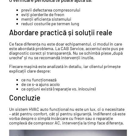
previi defectarea compresorului
eviți pierderile de freon
menții eficiența sistemului
reduci costurile pe termen lung
Abordare practică și soluții reale
Ce face diferența nu este doar echipamentul, ci modul în care
este abordată problema. La CAB Service, accentul este pus pe
diagnostic corect și transparență. Nu se schimbă piese „după
ureche” și nu se recomandă intervenții inutile.
Fiecare mașină este analizată în detaliu, iar clientul primește
explicații clare despre:
ce nu funcționează
de ce s-a ajuns acolo
ce opțiuni există (reparație vs. înlocuire)
Concluzie
Un sistem HVAC auto funcțional nu este un lux, ci o necesitate
– atât pentru confort, cât și pentru siguranță. Indiferent că este
vorba despre o simplă încărcare cu freon sau o reparație
complexă de compresor AC, intervenția la timp face diferența.