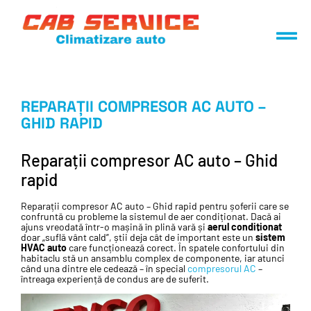
REPARAȚII COMPRESOR AC AUTO –
GHID RAPID
Reparații compresor AC auto – Ghid
rapid
Reparații compresor AC auto – Ghid rapid pentru șoferii care se
confruntă cu probleme la sistemul de aer condiționat. Dacă ai
ajuns vreodată într-o mașină în plină vară și
aerul condiționat
doar „suflă vânt cald”, știi deja cât de important este un
sistem
HVAC
auto
care funcționează corect. În spatele confortului din
habitaclu stă un ansamblu complex de componente, iar atunci
când una dintre ele cedează – în special
compresorul AC
–
întreaga experiență de condus are de suferit.