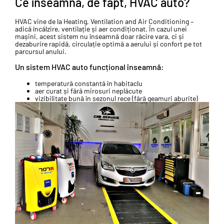
Ce înseamnă, de fapt, HVAC auto?
HVAC vine de la Heating, Ventilation and Air Conditioning –
adică încălzire, ventilație și aer condiționat. În cazul unei
mașini, acest sistem nu înseamnă doar răcire vara, ci și
dezaburire rapidă, circulație optimă a aerului și confort pe tot
parcursul anului.
Un sistem HVAC auto funcțional înseamnă:
temperatură constantă în habitaclu
aer curat și fără mirosuri neplăcute
vizibilitate bună în sezonul rece (fără geamuri aburite)