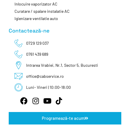
Inlocuire vaporizator AC
Curatare / spalare instalatie AC
Igienizare ventilatie auto
Contactează-ne
0729 129 037
0761 439 689
Intrarea Vrabiei, Nr.1, Sector 5, Bucuresti
office@cabservice.ro
Luni- Vineri | 10:00-18:00
Programează-te acum